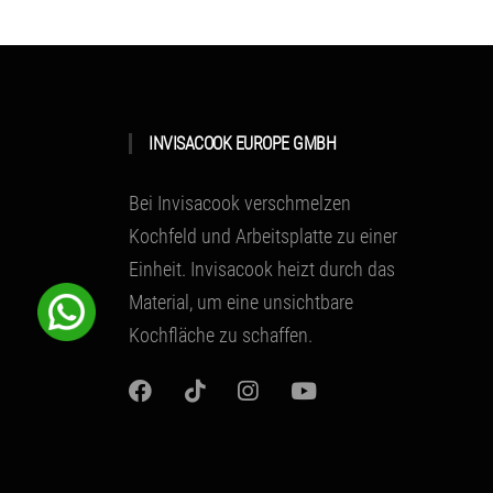
INVISACOOK EUROPE GMBH
Bei Invisacook verschmelzen
Kochfeld und Arbeitsplatte zu einer
Einheit.
Invisacook heizt durch das
Material
, um eine unsichtbare
Kochfläche zu schaffen.