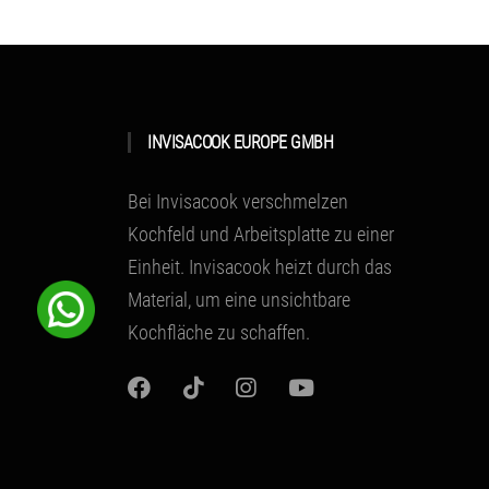
INVISACOOK EUROPE GMBH
Bei Invisacook verschmelzen
Kochfeld und Arbeitsplatte zu einer
Einheit.
Invisacook heizt durch das
Material
, um eine unsichtbare
Kochfläche zu schaffen.