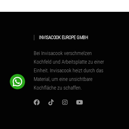
INVISACOOK EUROPE GMBH
Bei Invisacook verschmelzen
Kochfeld und Arbeitsplatte zu einer
Einheit.
Invisacook heizt durch das
Material
, um eine unsichtbare
Kochfläche zu schaffen.