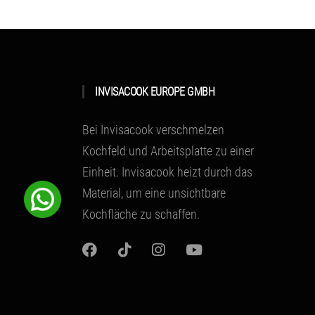
INVISACOOK EUROPE GMBH
Bei Invisacook verschmelzen
Kochfeld und Arbeitsplatte zu einer
Einheit.
Invisacook heizt durch das
Material
, um eine unsichtbare
Kochfläche zu schaffen.