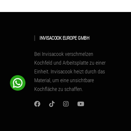
INVISACOOK EUROPE GMBH
Bei Invisacook verschmelzen
Kochfeld und Arbeitsplatte zu einer
Einheit.
Invisacook heizt durch das
Material
, um eine unsichtbare
Kochfläche zu schaffen.