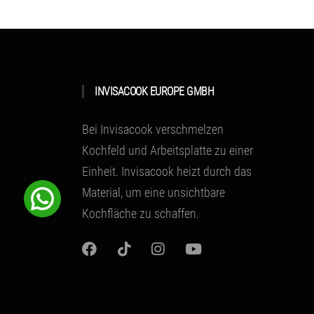
INVISACOOK EUROPE GMBH
Bei Invisacook verschmelzen
Kochfeld und Arbeitsplatte zu einer
Einheit.
Invisacook heizt durch das
Material
, um eine unsichtbare
Kochfläche zu schaffen.