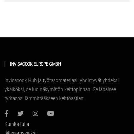
INVISACOOK EUROPE GMBH
Invisacook Hub ja työtasomateriaali yhdistyvät yhdeksi
yksiköksi, se luo näkymätön keittopinnan.
Se läpäisee
työtasosi lämmittääkseen keittoastian.
Kuinka tulla
jälleenmyyjäksi