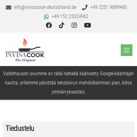
info@invisacook-deutschland.de
+49 2251 9889480
+49 152 25324962
Valitettavasti sivumme on tällä hetkellä käännetty Google-kääntäjän
kautta, yritämme päivittää tekstisivun mahdollisimman pian, kiitos
ymmärryksestäsi.
Tiedustelu