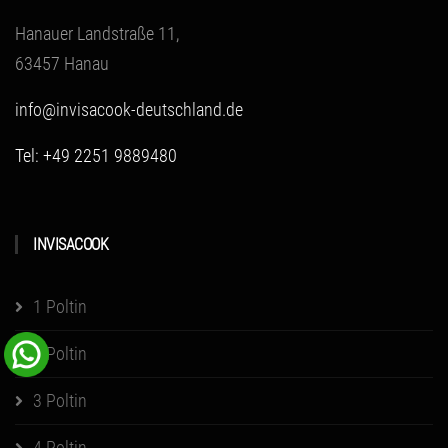
Hanauer Landstraße 11,
63457 Hanau
info@invisacook-deutschland.de
Tel: +49 2251 9889480
INVISACOOK
1 Poltin
2 Poltin
3 Poltin
4 Poltin