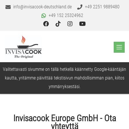
info@invisacook-deutschland.de
+49 2251 9889480
+49 152 25324962
Valitettavasti sivumme on tällä hetkellä käännetty Google-kääntäjän
kautta, yritämme päivittää tekstisivun mahdollisimman pian, kiitos
ymmärryksestäsi.
Invisacook Europe GmbH - Ota
yhteyttä