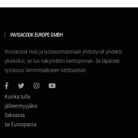
INVISACOOK EUROPE GMBH
Invisacook Hub ja työtasomateriaali yhdistyvät yhdeksi
yksiköksi, se luo näkymätön keittopinnan.
Se läpäisee
työtasosi lämmittääkseen keittoastian.
Kuinka tulla
jälleenmyyjäksi
Saksassa
tai Euroopassa