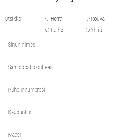
Otsikko:
Herra
Rouva
Perhe
Yhtiö