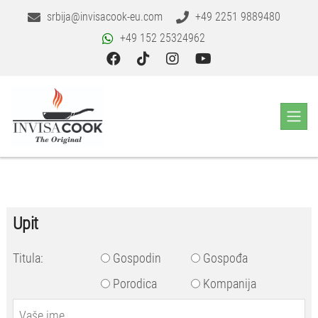
srbija@invisacook-eu.com
+49 2251 9889480
+49 152 25324962
Upit
Titula:
Gospodin
Gospođa
Porodica
Kompanija