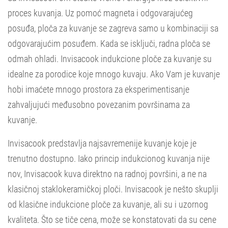
proces kuvanja. Uz pomoć magneta i odgovarajućeg
posuđa, ploča za kuvanje se zagreva samo u kombinaciji sa
odgovarajućim posuđem. Kada se isključi, radna ploča se
odmah ohladi. Invisacook indukcione ploče za kuvanje su
idealne za porodice koje mnogo kuvaju. Ako Vam je kuvanje
hobi imaćete mnogo prostora za eksperimentisanje
zahvaljujući međusobno povezanim površinama za
kuvanje.
Invisacook predstavlja najsavremenije kuvanje koje je
trenutno dostupno. Iako princip indukcionog kuvanja nije
nov, Invisacook kuva direktno na radnoj površini, a ne na
klasičnoj staklokeramičkoj ploči. Invisacook je nešto skuplji
od klasične indukcione ploče za kuvanje, ali su i uzornog
kvaliteta. Što se tiče cena, može se konstatovati da su cene