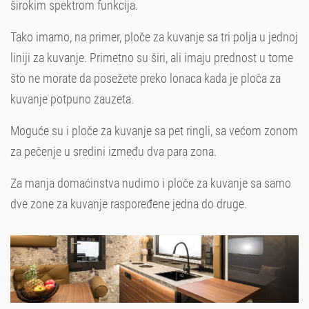
širokim spektrom funkcija.
Tako imamo, na primer, ploče za kuvanje sa tri polja u jednoj
liniji za kuvanje. Primetno su širi, ali imaju prednost u tome
što ne morate da posežete preko lonaca kada je ploča za
kuvanje potpuno zauzeta.
Moguće su i ploče za kuvanje sa pet ringli, sa većom zonom
za pečenje u sredini između dva para zona.
Za manja domaćinstva nudimo i ploče za kuvanje sa samo
dve zone za kuvanje raspoređene jedna do druge.