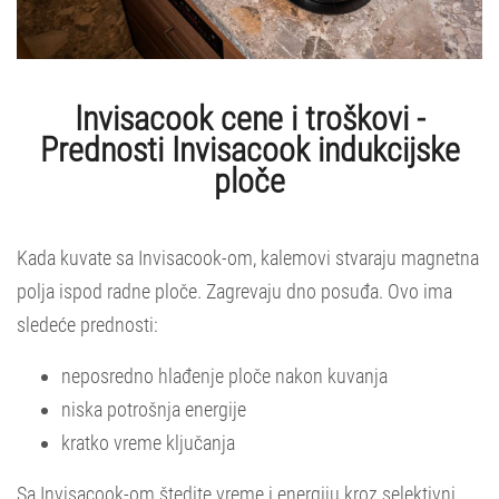
Invisacook cene i troškovi -
Prednosti Invisacook indukcijske
ploče
Kada kuvate sa Invisacook-om, kalemovi stvaraju magnetna
polja ispod radne ploče. Zagrevaju dno posuđa. Ovo ima
sledeće prednosti:
neposredno hlađenje ploče nakon kuvanja
niska potrošnja energije
kratko vreme ključanja
Sa Invisacook-om štedite vreme i energiju kroz selektivni