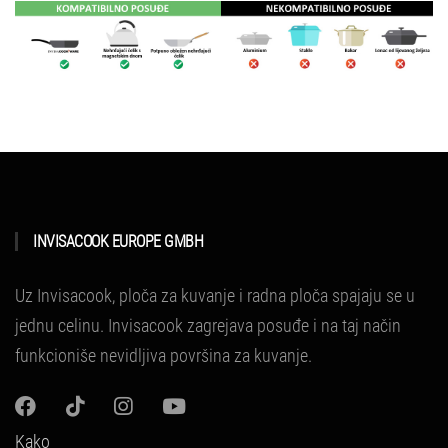
INVISACOOK EUROPE GMBH
Uz Invisacook, ploča za kuvanje i radna ploča spajaju se u
jednu celinu.
Invisacook zagrejava posuđe i na taj način
funkcioniše nevidljiva površina za kuvanje.
Kako