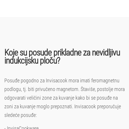
Koje su posude prikladne za nevidljivu
indukcijsku ploču?
Posuđe pogodno za Invisacook mora imati feromagnetnu
podlogu, tj. biti privučeno magnetom. Štaviše, postolje mora
odgovarati veličini zone za kuvanje kako bi se posuđe na
zoni za kuvanje moglo prepoznati. Invisacook preporučuje
sledeće posuđe:
- InvisaCookware