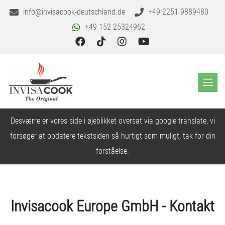
info@invisacook-deutschland.de
+49 2251 9889480
+49 152 25324962
Desværre er vores side i øjeblikket oversat via google translate, vi
forsøger at opdatere tekstsiden så hurtigt som muligt, tak for din
forståelse.
Invisacook Europe GmbH - Kontakt