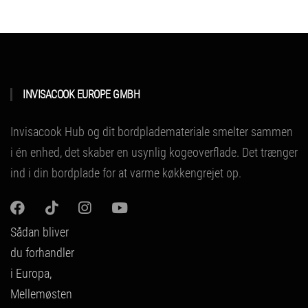
INVISACOOK EUROPE GMBH
Invisacook Hub og dit bordplademateriale smelter sammen
i én enhed, det skaber en usynlig kogeoverflade.
Det trænger
ind i din bordplade for at varme køkkengrejet op.
Sådan bliver
du forhandler
i Europa,
Mellemøsten