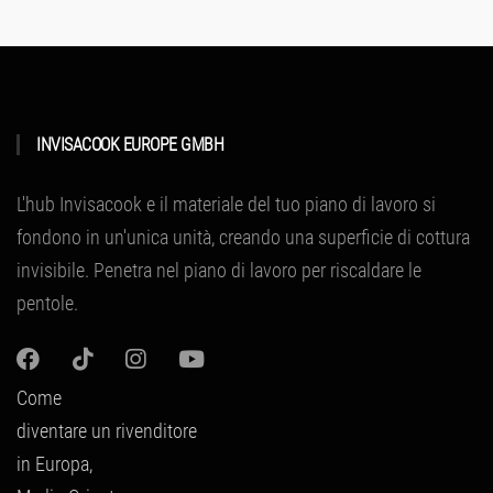
INVISACOOK EUROPE GMBH
L'hub Invisacook e il materiale del tuo piano di lavoro si
fondono in un'unica unità, creando una superficie di cottura
invisibile.
Penetra nel piano di lavoro per riscaldare le
pentole.
Come
diventare un rivenditore
in Europa,