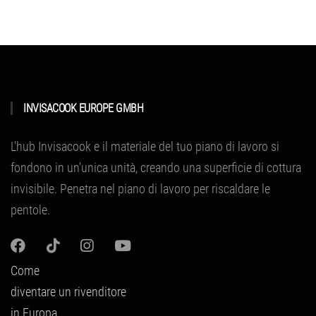
INVISACOOK EUROPE GMBH
L'hub Invisacook e il materiale del tuo piano di lavoro si
fondono in un'unica unità, creando una superficie di cottura
invisibile.
Penetra nel piano di lavoro per riscaldare le
pentole.
Come
diventare un rivenditore
in Europa,