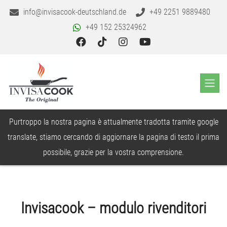
info@invisacook-deutschland.de
+49 2251 9889480
+49 152 25324962
Purtroppo la nostra pagina è attualmente tradotta tramite google
translate, stiamo cercando di aggiornare la pagina di testo il prima
possibile, grazie per la vostra comprensione.
Invisacook – modulo rivenditori