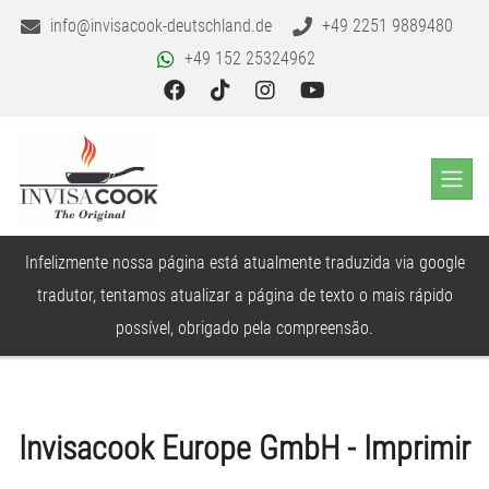
info@invisacook-deutschland.de
+49 2251 9889480
+49 152 25324962
Infelizmente nossa página está atualmente traduzida via google
tradutor, tentamos atualizar a página de texto o mais rápido
possível, obrigado pela compreensão.
Invisacook Europe GmbH - Imprimir