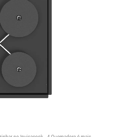
ozinhar no Invisacook - 4 Quemadore é mais