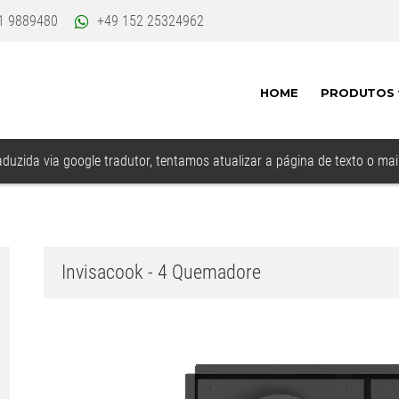
1 9889480
+49 152 25324962
HOME
PRODUTOS
duzida via google tradutor, tentamos atualizar a página de texto o ma
Invisacook - 4 Quemadore