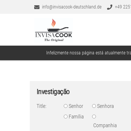
info@invisacook-deutschland.de
+49 225
Infelizmente nossa página está atualmente tra
Investigação
Title:
Senhor
Senhora
Família
Companhia