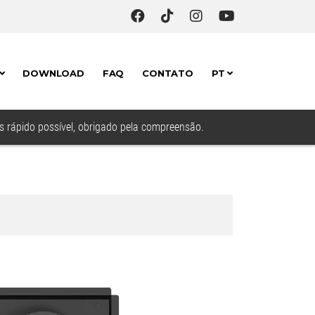
DOWNLOAD
FAQ
CONTATO
PT
is rápido possível, obrigado pela compreensão.