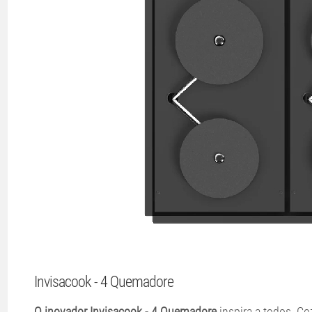
Invisacook - 4 Quemadore
O inovador Invisacook - 4 Quemadore
inspira a todos. C