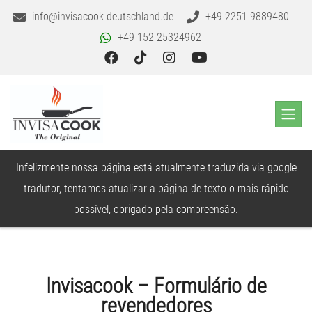
info@invisacook-deutschland.de
+49 2251 9889480
+49 152 25324962
Infelizmente nossa página está atualmente traduzida via google
tradutor, tentamos atualizar a página de texto o mais rápido
possível, obrigado pela compreensão.
Invisacook – Formulário de
revendedores