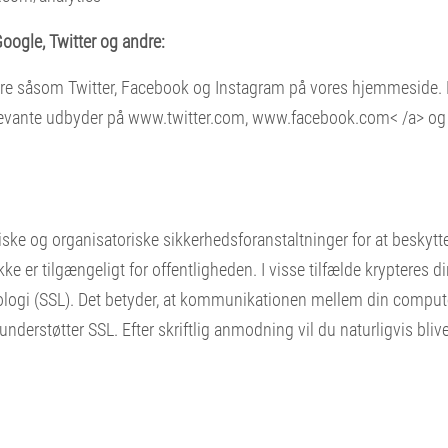
oogle, Twitter og andre:
ere såsom Twitter, Facebook og Instagram på vores hjemmeside. F
elevante udbyder på
www.twitter.com
,
www.facebook.com< /a> og (f
ske og organisatoriske sikkerhedsforanstaltninger for at beskyt
 ikke er tilgængeligt for offentligheden. I visse tilfælde kryptere
ologi (SSL). Det betyder, at kommunikationen mellem din compute
derstøtter SSL. Efter skriftlig anmodning vil du naturligvis blive