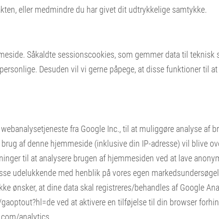
kten, eller medmindre du har givet dit udtrykkelige samtykke.
mmeside. Såkaldte sessionscookies, som gemmer data til teknisk
 personlige. Desuden vil vi gerne påpege, at disse funktioner til at
banalysetjeneste fra Google Inc., til at muliggøre analyse af br
 brug af denne hjemmeside (inklusive din IP-adresse) vil blive over
nger til at analysere brugen af ​​hjemmesiden ved at lave anonyme
er disse udelukkende med henblik på vores egen markedsundersøgel
kke ønsker, at dine data skal registreres/behandles af Google Ana
e/gaoptout?hl=de
ved at aktivere en tilføjelse til din browser forh
com/analytics