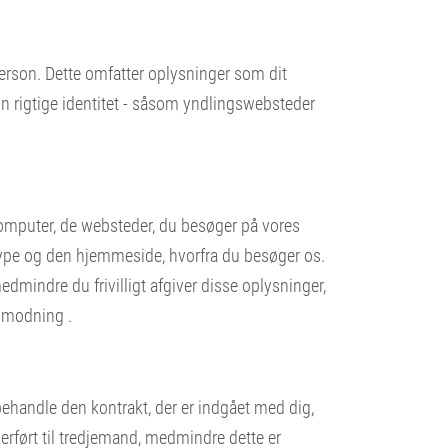
k person. Dette omfatter oplysninger som dit
din rigtige identitet - såsom yndlingswebsteder
mputer, de websteder, du besøger på vores
type og den hjemmeside, hvorfra du besøger os.
dmindre du frivilligt afgiver disse oplysninger,
anmodning .
 behandle den kontrakt, der er indgået med dig,
verført til tredjemand, medmindre dette er