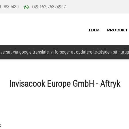
1 9889480
+49 152 25324962
HJEM
PRODUKT
oversat via google translate, vi forsøger at opdatere tekstsiden så hurtig
Invisacook Europe GmbH - Aftryk
s