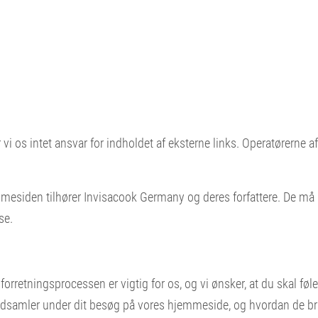
i os intet ansvar for indholdet af eksterne links. Operatørerne af 
emmesiden tilhører Invisacook Germany og deres forfattere. De må i
se.
forretningsprocessen er vigtig for os, og vi ønsker, at du skal føl
i indsamler under dit besøg på vores hjemmeside, og hvordan de b