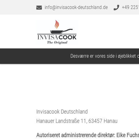
info@invisacook-deutschland.de
+49 225
Desværre er vores side i øjeblikket 
Invisacook Deutschland
Hanauer Landstraße 11, 63457 Hanau
Autoriseret administrerende direktør: Eike Fuch