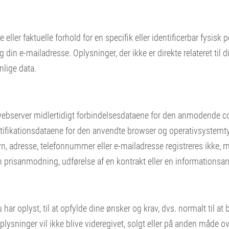
 eller faktuelle forhold for en specifik eller identificerbar fysis
din e-mailadresse. Oplysninger, der ikke er direkte relateret til 
onlige data.
bserver midlertidigt forbindelsesdataene for den anmodende co
ntifikationsdataene for den anvendte browser og operativsystem
, adresse, telefonnummer eller e-mailadresse registreres ikke, me
 en prisanmodning, udførelse af en kontrakt eller en informations
ar oplyst, til at opfylde dine ønsker og krav, dvs. normalt til at
plysninger vil ikke blive videregivet, solgt eller på anden måde o