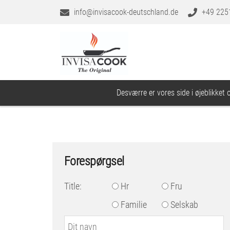
info@invisacook-deutschland.de
+49 225
Desværre er vores side i øjeblikket 
Forespørgsel
Title:
Hr
Fru
Familie
Selskab