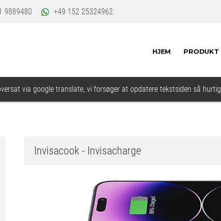
1 9889480
+49 152 25324962
HJEM
PRODUKT
oversat via google translate, vi forsøger at opdatere tekstsiden så hurtig
Invisacook - Invisacharge