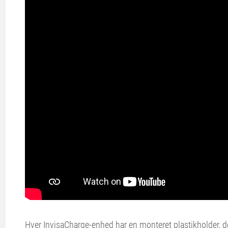
Hver InvisaCharge-enhed har en monteret plastikholder,