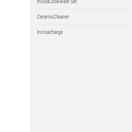
InvisaCookware Set
CeramicCleaner
Invisacharge