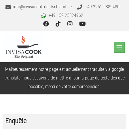
info@invisacook-deutschland.de
+49 2251 9889480
+49 152 25324962
Malheureusement notre page est actuellement traduite via google
translate, nous essayons de mettre à jour la page de texte dès que
possible, merci de votre compréhension.
Enquête