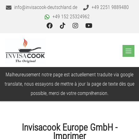
info@invisacook-deutschland.de
+49 2251 9889480
+49 152 25324962
Malheureusement notre page est actuellement traduite via google
translate, nous essayons de mettre à jour la page de texte dès que
possible, merci de votre compréhension.
Invisacook Europe GmbH -
Imprimer