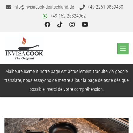
info@invisacook-deutschland.de
+49 2251 9889480
+49 152 25324962
Malheureusement notre page est actuellement traduite via google
translate, nous essayons de mettre à jour la page de texte dès que
possible, merci de votre compréhension.