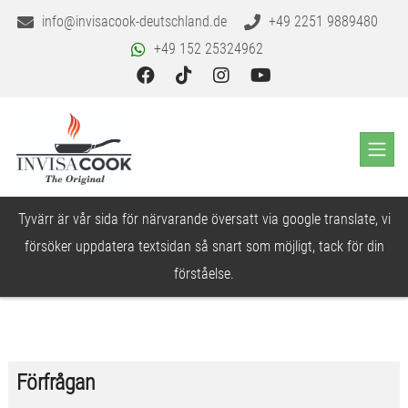
info@invisacook-deutschland.de
+49 2251 9889480
+49 152 25324962
Tyvärr är vår sida för närvarande översatt via google translate, vi
försöker uppdatera textsidan så snart som möjligt, tack för din
förståelse.
Förfrågan