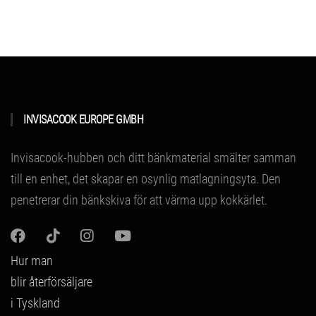
INVISACOOK EUROPE GMBH
Invisacook-hubben och ditt bänkmaterial smälter samman
till en enhet, det skapar en osynlig matlagningsyta.
Den
penetrerar din bänkskiva för att värma upp kokkärlet.
Hur man
blir återförsäljare
i Tyskland