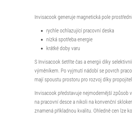
Invisacook generuje magnetická pole prostředni
rychle ochlazující pracovní deska
nízká spotřeba energie
krátké doby varu
S Invisacook šetříte čas a energii díky selekt
výměníkem. Po vyjmutí nádobí se povrch pracovn
mají spoustu prostoru pro rozvoj díky propojite
Invisacook představuje nejmodernější způsob vař
na pracovní desce a nikoli na konvenční skloke
znamená příkladnou kvalitu. Ohledně cen lze ko