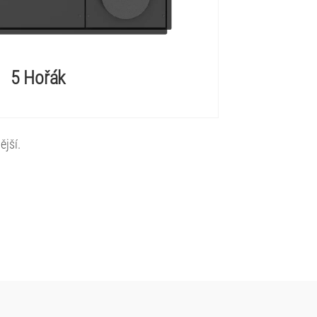
5 Hořák
ější.