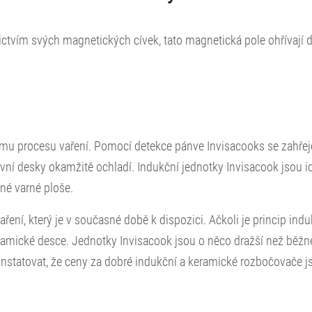
ctvím svých magnetických cívek, tato magnetická pole ohřívají 
ivnímu procesu vaření. Pomocí detekce pánve Invisacooks se zahře
í desky okamžitě ochladí. Indukční jednotky Invisacook jsou ide
lné varné ploše.
ení, který je v současné době k dispozici. Ačkoli je princip indu
ramické desce. Jednotky Invisacook jsou o něco dražší než běžn
nstatovat, že ceny za dobré indukční a keramické rozbočovače j