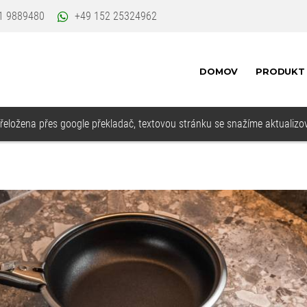
1 9889480
+49 152 25324962
DOMOV
PRODUK
eložena přes google překladač, textovou stránku se snažíme aktualizov