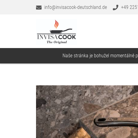
info@invisacook-deutschland.de
+49 225
Naše stránka je bohužel momentálně př