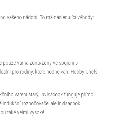
dno vašeho nádobí. To má následující výhody:
je pouze varná zóna/zóny ve spojení s
ální pro rodiny, které hodně vaří. Hobby Chefs
kčního vaření starý, Invisacook funguje přímo
é indukční rozbočovače, ale Invisacook
sou také velmi vysoké.