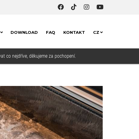
T
DOWNLOAD
FAQ
KONTAKT
CZ
at co nejdříve, děkujeme za pochopení.